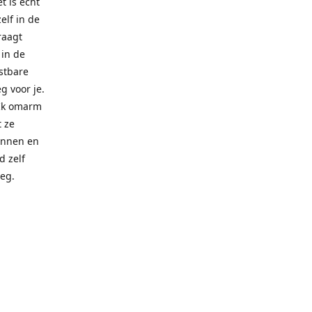
t is echt
elf in de
draagt
 in de
ostbare
g voor je.
 Ik omarm
t ze
innen en
d zelf
oeg.