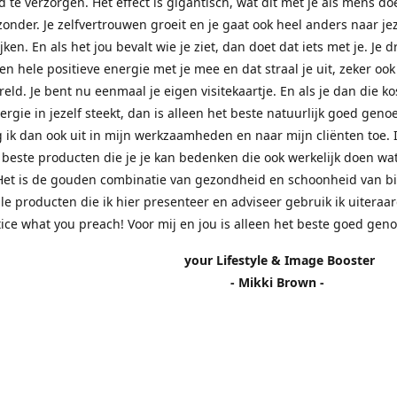
d te verzorgen. Het effect is gigantisch, wat dit met je als mens doe
zonder. Je zelfvertrouwen groeit en je gaat ook heel anders naar jez
jken. En als het jou bevalt wie je ziet, dan doet dat iets met je. Je 
n hele positieve energie met je mee en dat straal je uit, zeker ook
eld. Je bent nu eenmaal je eigen visitekaartje. En als je dan die k
nergie in jezelf steekt, dan is alleen het beste natuurlijk goed genoe
 ik dan ook uit in mijn werkzaamheden en naar mijn cliënten toe.
 beste producten die je je kan bedenken die ook werkelijk doen wa
Het is de gouden combinatie van gezondheid en schoonheid van b
lle producten die ik hier presenteer en adviseer gebruik ik uiteraar
tice what you preach! Voor mij en jou is alleen het beste goed gen
r Lifestyle & Image Booster
- Mikki Brown -