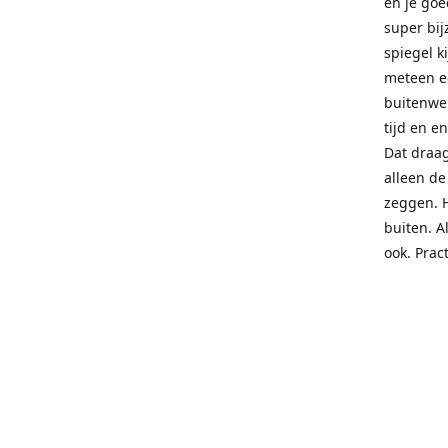
en je goe
super bij
spiegel ki
meteen ee
buitenwer
tijd en e
Dat draag
alleen de
zeggen. 
buiten. A
ook. Prac
you