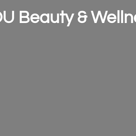
OU Beauty &
Welln