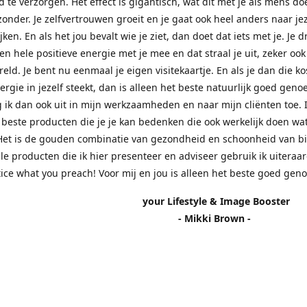
d te verzorgen. Het effect is gigantisch, wat dit met je als mens doe
zonder. Je zelfvertrouwen groeit en je gaat ook heel anders naar jez
jken. En als het jou bevalt wie je ziet, dan doet dat iets met je. Je 
n hele positieve energie met je mee en dat straal je uit, zeker ook
eld. Je bent nu eenmaal je eigen visitekaartje. En als je dan die k
nergie in jezelf steekt, dan is alleen het beste natuurlijk goed genoe
 ik dan ook uit in mijn werkzaamheden en naar mijn cliënten toe.
 beste producten die je je kan bedenken die ook werkelijk doen wa
Het is de gouden combinatie van gezondheid en schoonheid van b
lle producten die ik hier presenteer en adviseer gebruik ik uiteraar
tice what you preach! Voor mij en jou is alleen het beste goed gen
r Lifestyle & Image Booster
- Mikki Brown -