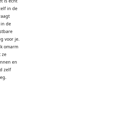
t is echt
elf in de
draagt
 in de
ostbare
g voor je.
 Ik omarm
t ze
innen en
d zelf
oeg.