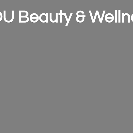
OU Beauty &
Welln