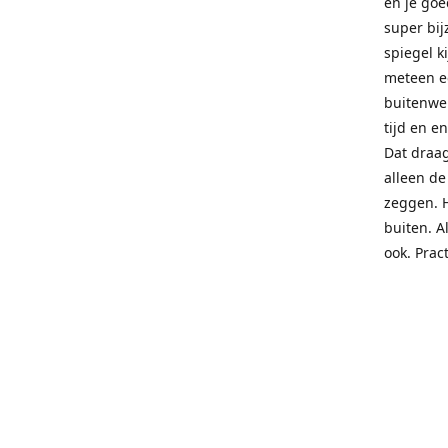
en je goe
super bij
spiegel ki
meteen ee
buitenwer
tijd en e
Dat draag
alleen de
zeggen. 
buiten. A
ook. Prac
you