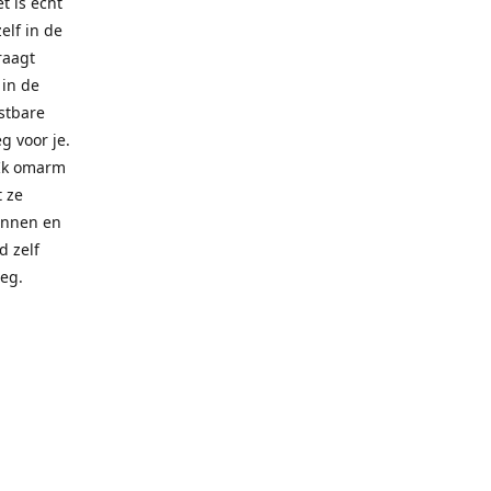
t is echt
elf in de
draagt
 in de
ostbare
g voor je.
 Ik omarm
t ze
innen en
d zelf
oeg.