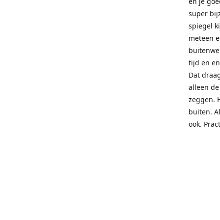
en je goe
super bij
spiegel ki
meteen ee
buitenwer
tijd en e
Dat draag
alleen de
zeggen. 
buiten. A
ook. Prac
you