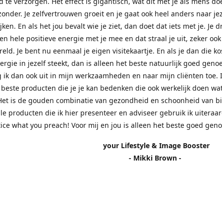
d te verzorgen. Het effect is gigantisch, wat dit met je als mens doe
zonder. Je zelfvertrouwen groeit en je gaat ook heel anders naar jez
jken. En als het jou bevalt wie je ziet, dan doet dat iets met je. Je 
n hele positieve energie met je mee en dat straal je uit, zeker ook
eld. Je bent nu eenmaal je eigen visitekaartje. En als je dan die k
nergie in jezelf steekt, dan is alleen het beste natuurlijk goed genoe
 ik dan ook uit in mijn werkzaamheden en naar mijn cliënten toe.
 beste producten die je je kan bedenken die ook werkelijk doen wa
Het is de gouden combinatie van gezondheid en schoonheid van b
lle producten die ik hier presenteer en adviseer gebruik ik uiteraar
tice what you preach! Voor mij en jou is alleen het beste goed gen
r Lifestyle & Image Booster
- Mikki Brown -