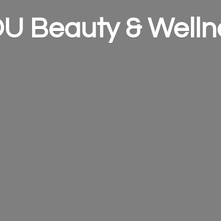
OU Beauty &
Welln