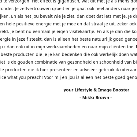
d te verzorgen. Het effect is gigantisch, wat dit met je als mens doe
zonder. Je zelfvertrouwen groeit en je gaat ook heel anders naar jez
jken. En als het jou bevalt wie je ziet, dan doet dat iets met je. Je 
n hele positieve energie met je mee en dat straal je uit, zeker ook
eld. Je bent nu eenmaal je eigen visitekaartje. En als je dan die k
nergie in jezelf steekt, dan is alleen het beste natuurlijk goed genoe
 ik dan ook uit in mijn werkzaamheden en naar mijn cliënten toe.
 beste producten die je je kan bedenken die ook werkelijk doen wa
Het is de gouden combinatie van gezondheid en schoonheid van b
lle producten die ik hier presenteer en adviseer gebruik ik uiteraar
tice what you preach! Voor mij en jou is alleen het beste goed gen
r Lifestyle & Image Booster
- Mikki Brown -