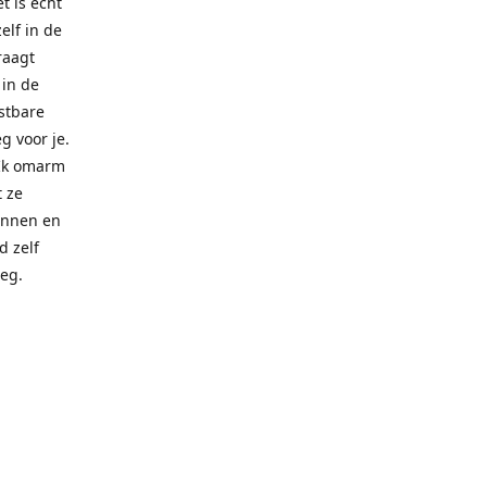
t is echt
elf in de
draagt
 in de
ostbare
g voor je.
 Ik omarm
t ze
innen en
d zelf
oeg.