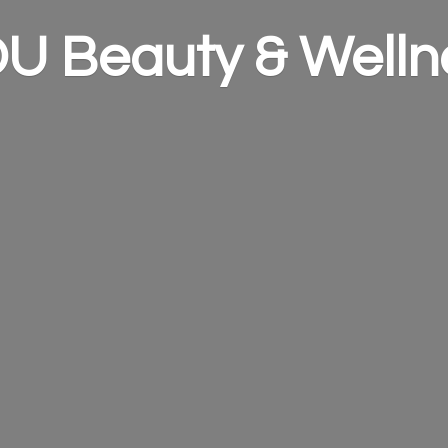
OU Beauty &
Welln