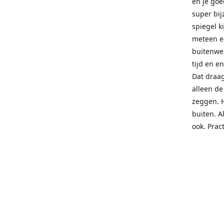
en je goe
super bij
spiegel ki
meteen ee
buitenwer
tijd en e
Dat draag
alleen de
zeggen. 
buiten. A
ook. Prac
you